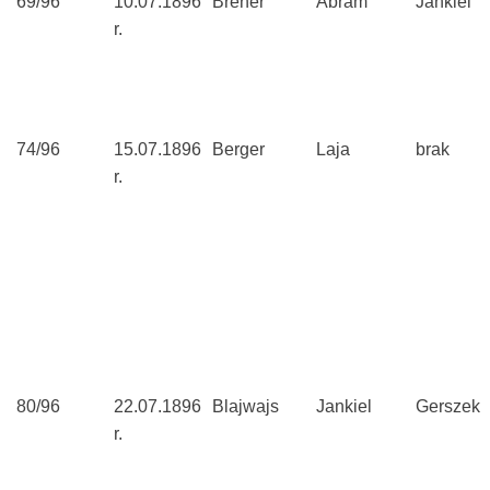
69/96
10.07.1896
Brener
Abram
Jankiel
r.
74/96
15.07.1896
Berger
Laja
brak
r.
80/96
22.07.1896
Blajwajs
Jankiel
Gerszek
r.