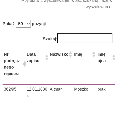
Aby ułatwić wyszukiwanie, wpisz szukaną frazę w
wyszukiwarce.
Pokaż
pozycji
Szukaj:
Nr
Data
Nazwisko
Imię
Imię
podręcz-
zapisu
ojca
nego
rejestru
362/95
12.01.1886
Altman
Moszko
brak
r.