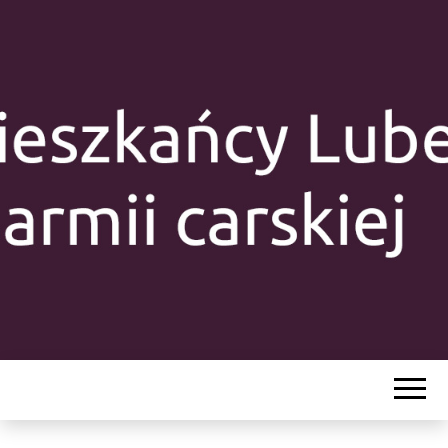
MIESZKAŃC
LUBELSZCZY
Y W ARMII
CARSKIEJ