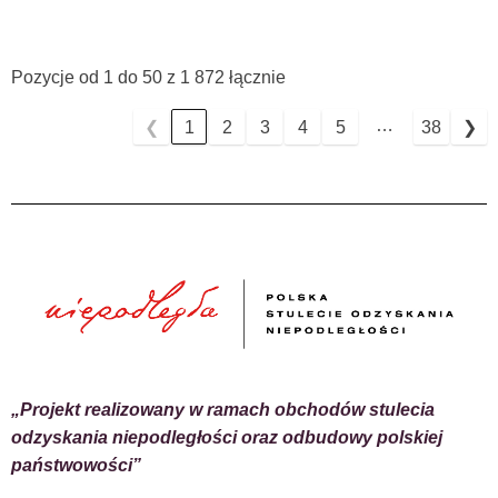
Pozycje od 1 do 50 z 1 872 łącznie
…
❮
1
2
3
4
5
38
❯
„Projekt realizowany w ramach obchodów stulecia
odzyskania niepodległości oraz odbudowy polskiej
państwowości”