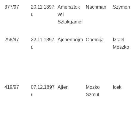
377/97
20.11.1897
Amersztok
Nachman
Szymon
r.
vel
Sztokgamer
258/97
22.11.1897
Ajchenbojm
Chemija
Izrael
r.
Moszko
419/97
07.12.1897
Ajlen
Mozko
Icek
r.
Szmul