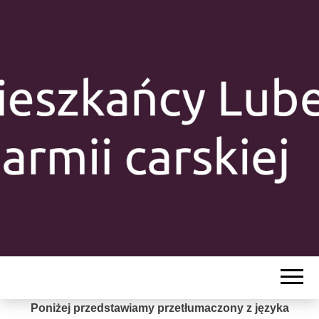
MIESZKAŃC
LUBELSZCZY
Y W ARMII
CARSKIEJ
Poniżej przedstawiamy przetłumaczony z języka