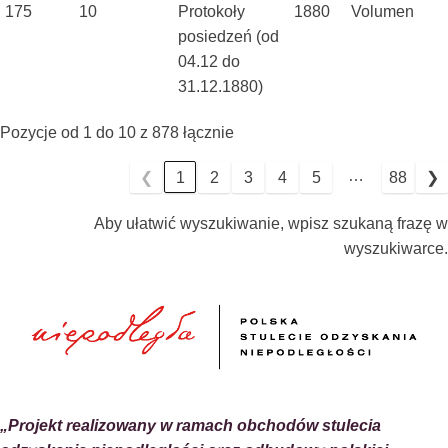
175
10
Protokoły
1880
Volumen
posiedzeń (od
04.12 do
31.12.1880)
Pozycje od 1 do 10 z 878 łącznie
…
❮
1
2
3
4
5
88
❯
Aby ułatwić wyszukiwanie, wpisz szukaną frazę w
wyszukiwarce.
„Projekt realizowany w ramach obchodów stulecia