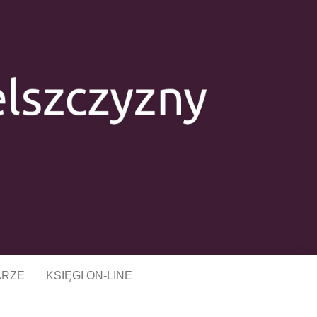
CZYZNY W
J
ARZE
KSIĘGI ON-LINE