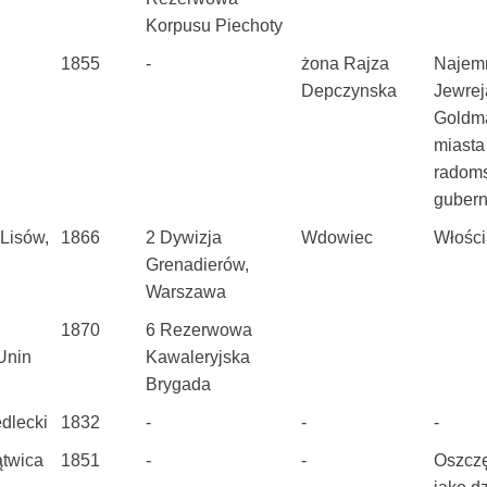
Korpusu Piechoty
1855
-
żona Rajza
Najemn
Depczynska
Jewrej
Goldm
miasta
radoms
gubern
 Lisów,
1866
2 Dywizja
Wdowiec
Włości
Grenadierów,
Warszawa
1870
6 Rezerwowa
 Unin
Kawaleryjska
Brygada
edlecki
1832
-
-
-
ątwica
1851
-
-
Oszcz