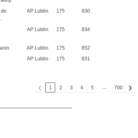
ietny.
 do
AP Lublin
175
830
.
AP Lublin
175
834
anin
AP Lublin
175
852
AP Lublin
175
831
…
❮
1
2
3
4
5
700
❯