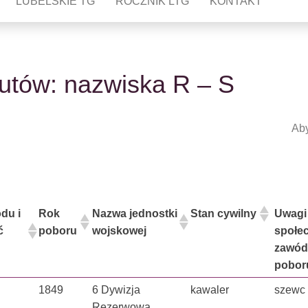
LUBELSKIE TG
ROCZNIK LTG
KONTAKT
utów: nazwiska R – S
Aby
du i
Rok
Nazwa jednostki
Stan cywilny
Uwagi 
ć
poboru
wojskowej
społec
zawód
pobor
1849
6 Dywizja
kawaler
szewc
Rezerwowa