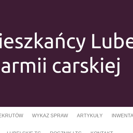
ŃCY LUBELSZ
ARMII CARSKIE
REKRUTÓW
WYKAZ SPRAW
ARTYKUŁY
INWENT