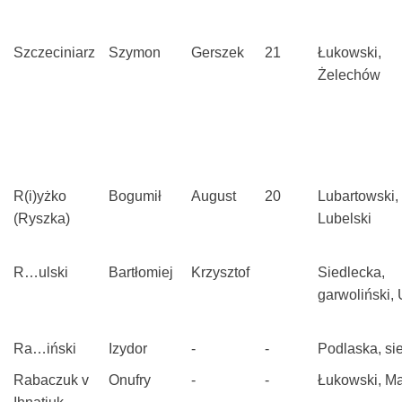
Szczeciniarz
Szymon
Gerszek
21
Łukowski,
Żelechów
R(i)yżko
Bogumił
August
20
Lubartowski,
(Ryszka)
Lubelski
R…ulski
Bartłomiej
Krzysztof
Siedlecka,
garwoliński,
Ra…iński
Izydor
-
-
Podlaska, si
Rabaczuk v
Onufry
-
-
Łukowski, M