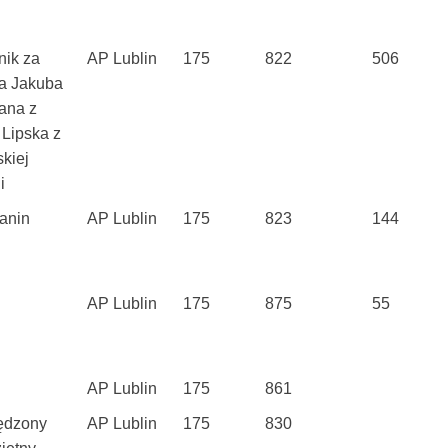
ik za
AP Lublin
175
822
506
a Jakuba
ana z
 Lipska z
kiej
i
anin
AP Lublin
175
823
144
AP Lublin
175
875
55
AP Lublin
175
861
ędzony
AP Lublin
175
830