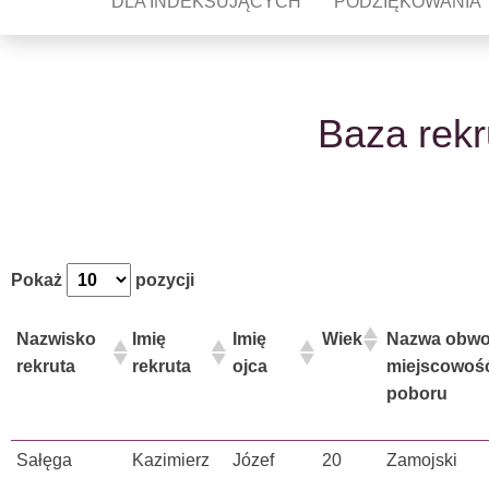
DLA INDEKSUJĄCYCH
PODZIĘKOWANIA
Baza rekr
Pokaż
pozycji
Nazwisko
Imię
Imię
Wiek
Nazwa obwo
rekruta
rekruta
ojca
miejscowoś
poboru
Sałęga
Kazimierz
Józef
20
Zamojski