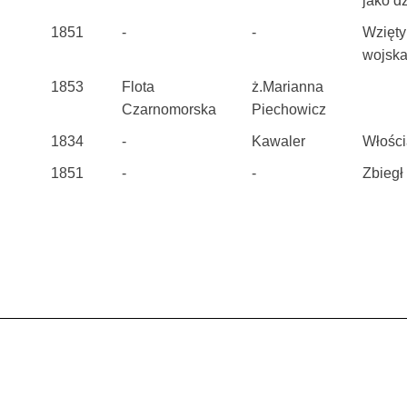
jako dz
1851
-
-
Wzięty
wojska
1853
Flota
ż.Marianna
Czarnomorska
Piechowicz
1834
-
Kawaler
Włości
1851
-
-
Zbiegł