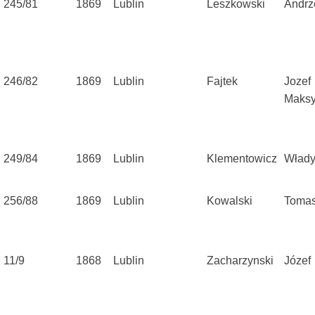
245/81
1869
Lublin
Leszkowski
Andrz
246/82
1869
Lublin
Fajtek
Jozef
Maksy
249/84
1869
Lublin
Klementowicz
Włady
256/88
1869
Lublin
Kowalski
Toma
11/9
1868
Lublin
Zacharzynski
Józef