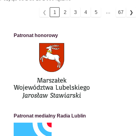
…
❮
1
2
3
4
5
67
❯
Patronat honorowy
Patronat medialny Radia Lublin