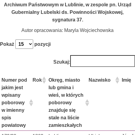
Archiwum Państwowym w Lublinie, w zespole pn. Urząd
Gubernialny Lubelski ds. Powinności Wojskowej,
sygnatura 37.
Autor opracowania: Maryla Wojciechowska
Pokaż
pozycji
Szukaj:
Numer pod
Rok
Okręg, miasto
Nazwisko
Imię
jakim jest
lub gmina i
wpisany
wieś, w których
poborowy
poborowy
w imienny
znajduje się
spis
stale na liście
powiatowy
zamieszkałych