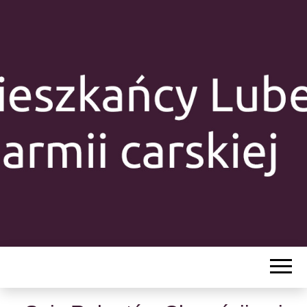
MIESZKAŃC
LUBELSZCZY
Y W ARMII
CARSKIEJ