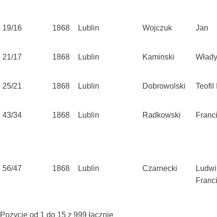
19/16
1868
Lublin
Wojczuk
Jan
21/17
1868
Lublin
Kaminski
Włady
25/21
1868
Lublin
Dobrowolski
Teofil
43/34
1868
Lublin
Radkowski
Franc
56/47
1868
Lublin
Czarnecki
Ludwi
Franc
Pozycje od 1 do 15 z 999 łącznie