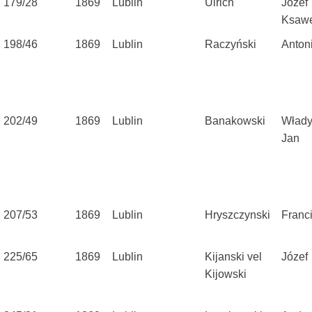
179/28
1869
Lublin
Ulrich
Józef
Ksaw
198/46
1869
Lublin
Raczyński
Anton
202/49
1869
Lublin
Banakowski
Włady
Jan
207/53
1869
Lublin
Hryszczynski
Franc
225/65
1869
Lublin
Kijanski vel
Józef
Kijowski