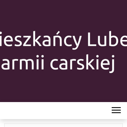
MIESZKAŃC
LUBELSZCZY
Y W ARMII
CARSKIEJ