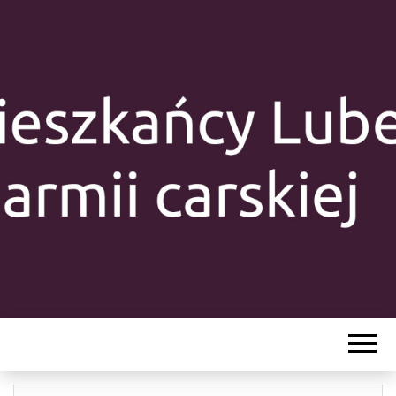
MIESZKAŃC
LUBELSZCZY
Y W ARMII
CARSKIEJ