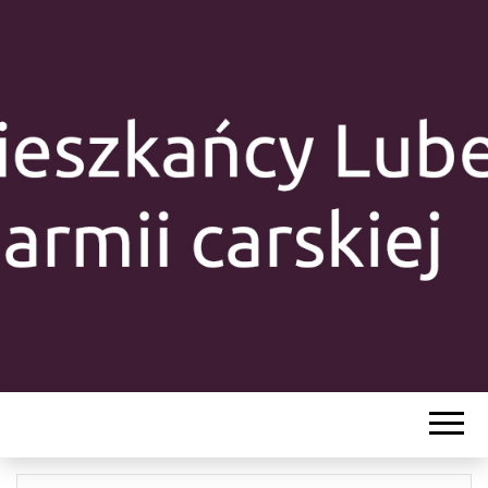
MIESZKAŃC
LUBELSZCZY
Y W ARMII
CARSKIEJ