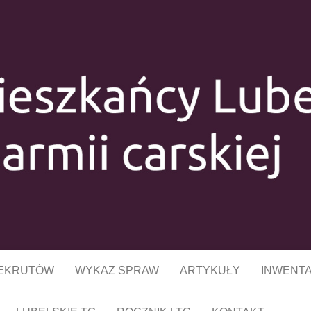
ŃCY LUBELSZ
ARMII CARSKIE
REKRUTÓW
WYKAZ SPRAW
ARTYKUŁY
INWENT