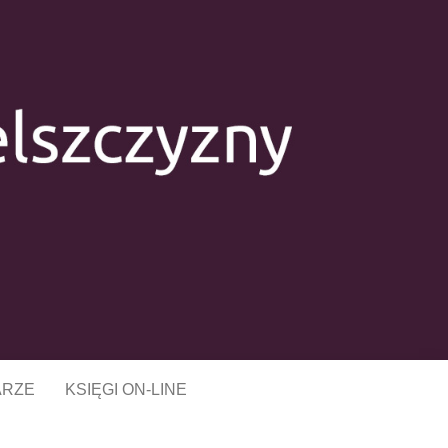
CZYZNY W
J
ARZE
KSIĘGI ON-LINE